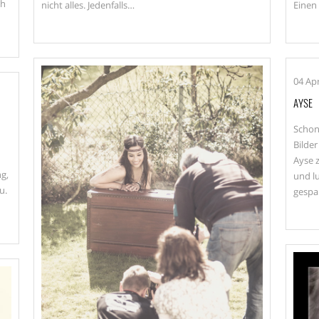
ch
nicht alles. Jedenfalls…
Einen
04
Apr
AYSE
Schon
Bilder
Ayse z
g,
und l
u.
gespa