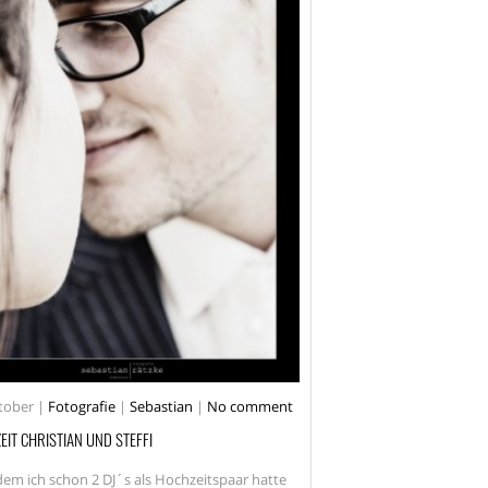
tober
|
Fotografie
|
Sebastian
|
No comment
EIT CHRISTIAN UND STEFFI
em ich schon 2 DJ´s als Hochzeitspaar hatte