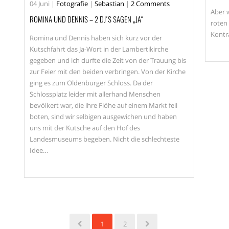
04
Juni
|
Fotografie
|
Sebastian
|
2 Comments
Aber 
ROMINA UND DENNIS – 2 DJ´S SAGEN „JA“
roten 
Kontra
Romina und Dennis haben sich kurz vor der
Kutschfahrt das Ja-Wort in der Lambertikirche
gegeben und ich durfte die Zeit von der Trauung bis
zur Feier mit den beiden verbringen. Von der Kirche
ging es zum Oldenburger Schloss. Da der
Schlossplatz leider mit allerhand Menschen
bevölkert war, die ihre Flöhe auf einem Markt feil
boten, sind wir selbigen ausgewichen und haben
uns mit der Kutsche auf den Hof des
Landesmuseums begeben. Nicht die schlechteste
Idee…
1
2