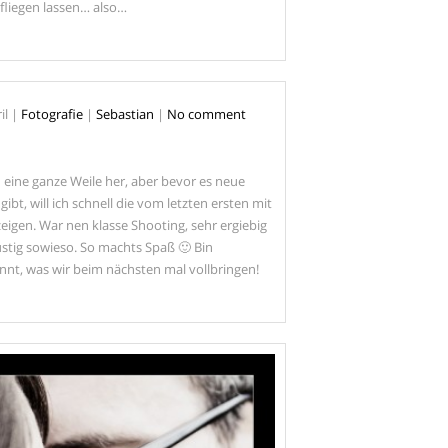
 fliegen lassen… also…
MECKLENBURG VORPOMMERN
MODEL
MUSIK
OLDENBURG
OUTDOOR
RÄTZKE
RÜGEN
il
|
Fotografie
|
Sebastian
|
No comment
SANDKRUG
SEBASTIAN RÄTZKE
SERIE
 eine ganze Weile her, aber bevor es neue
SHOOTING
SONNE
 gibt, will ich schnell die vom letzten ersten mit
eigen. War nen klasse Shooting, sehr ergiebig
STRALSUND
STRASSEN
ustig sowieso. So machts Spaß 🙂 Bin
STREET
nnt, was wir beim nächsten mal vollbringen!
STREETPHOTOGRAPHY
WWW.RAETZKE.EU