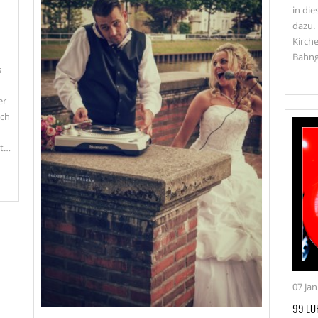
in di
dazu. 
Kirche
h
Bahng
s
er
ich
gt…
07
Jan
99 LU