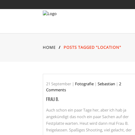
HOME
/
POSTS TAGGED "LOCATION"
21
September
|
Fotografie
|
Sebastian
|
2
Comments
FRAU B.
Auch schon ein paar Tage her, aber ich hab ja
angekündigt das noch ein paar Sachen auf der
Festplatte warten. Heut wird dann mal Frau B.
freigelassen. Spaßiges Shooting, viel gelacht, der