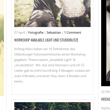
07
April
|
Fotografie
|
Sebastian
|
1 Comment
WORKSHOP AVAILABLE LIGHT UND STUDIOBLITZE
Anfang März haben wir 10 Teilnehmer des
Oldenburger Fotostammtisches einen Workshop
gegeben. Thema waren „Available Light“ &
„Studioblitze“. Wir, das sind Hermann und ich 🙂
Leider gab es (sehr) kurzfristig 3 Absagen, sodass wir
statt 4 Models und einer Visa, dann 3 Models und
keine…
22
Ok
HOCHZ
Nachd