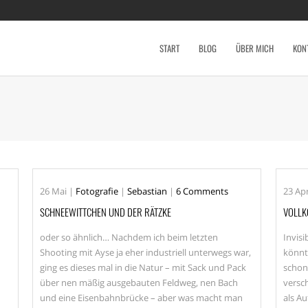
START
BLOG
ÜBER MICH
KON
26
Mai
|
Fotografie
|
Sebastian
|
6 Comments
23
Apr
SCHNEEWITTCHEN UND DER RÄTZKE
VOLLK
oder so ähnlich… Nachdem ich beim letzten
Invis
Shooting mit Ayse ja eher industriell unterwegs war,
könnt
ging es dieses mal in die Natur – mit Sack und Pack
schon
über nen mäßig ausgebauten Feldweg, nen Bach
versc
und eine Eisenbahnbrücke – aber was macht man
als A