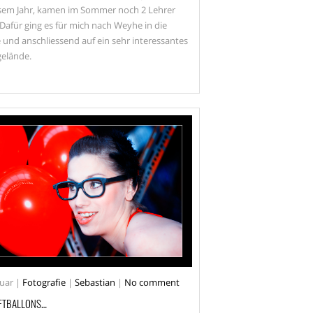
esem Jahr, kamen im Sommer noch 2 Lehrer
Dafür ging es für mich nach Weyhe in die
 und anschliessend auf ein sehr interessantes
elände.
uar
|
Fotografie
|
Sebastian
|
No comment
FTBALLONS…