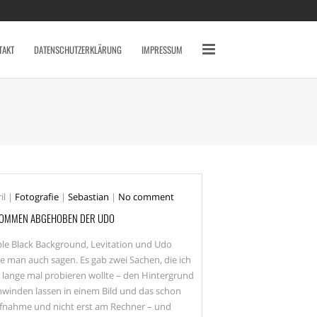
SCHLAGWÖRTER
2010
2011
2012
TAKT
DATENSCHUTZERKLÄRUNG
IMPRESSUM
2013
2014
AVERY MILE
BAHNHOF
BREMEN
CANON 7D
DARSS
DÜSSELDORF
EYES
FISCHLAND DARSS
FOTOS
FSN
FUJI X10
GRAFFITI
HAFEN
il
|
Fotografie
|
Sebastian
|
No comment
HAFENCITY
HAMBURG
OMMEN ABGEHOBEN DER UDO
HOCHZEIT
INDOOR
ible Black Background, Levitation und Udo
KAMERA
KAP ARKONA
e man auch sagen. Es gab zwei Sachen, die ich
 lange mal probieren wollte – den Hintergrund
KONZERT
KÖLN
hwinden lassen in einem Bild und das schon
LOCATION
MAIKE
ufnahme und nicht erst am Rechner – und