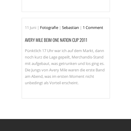
11
Juni
|
Fotografie
|
Sebastian
|
1 Comment
AVERY MILE BEIM ONE NATION CUP 2011
Pünktlich 17 Uhr war ich auf dem Markt, dann
noch kurz die Lage gepeilt, Merchandis-Stand
mit aufgebaut, was getrunken und los ging es.
Die Jungs von Avery Mile waren die erste Band
am Abend, was im ersten Moment nicht
unbedingt als Vorteil erscheint.