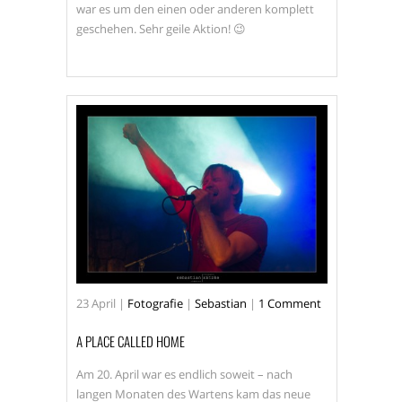
war es um den einen oder anderen komplett
geschehen. Sehr geile Aktion! 😉
23
April
|
Fotografie
|
Sebastian
|
1 Comment
A PLACE CALLED HOME
Am 20. April war es endlich soweit – nach
langen Monaten des Wartens kam das neue