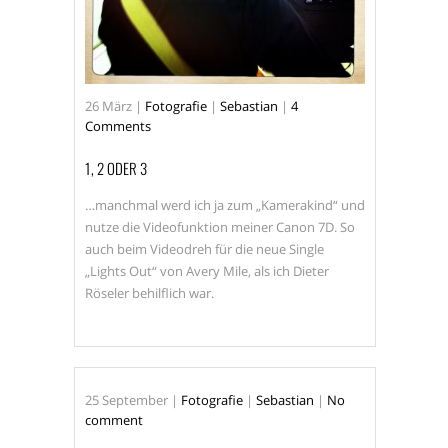
26
März
|
Fotografie
|
Sebastian
|
4
Comments
1, 2 ODER 3
…manchmal werd ich ja zum „Kamerakind“ und
nutze die Videofunktion meiner Canon 7D. So
auch beim Videodreh für die neue Single
„Lights Out“ von Avery Mile, als ich Dieter
Röseler behilflich war.
25
September
|
Fotografie
|
Sebastian
|
No
comment