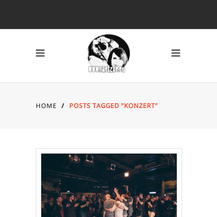
SCHLAGWÖRTER
2010
2011
2012
2013
2014
AVERY MILE
BAHNHOF
BREMEN
CANON 7D
DARSS
DÜSSELDORF
EYES
FISCHLAND DARSS
HOME
/
POSTS TAGGED "KONZERT"
FOTOS
FSN
FUJI X10
GRAFFITI
HAFEN
HAFENCITY
HAMBURG
HOCHZEIT
INDOOR
KAMERA
KAP ARKONA
KONZERT
KÖLN
LOCATION
MAIKE