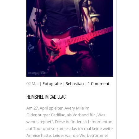
02
Mai
|
Fotografie
|
Sebastian
|
1 Comment
HEIMSPIEL IM CADILLAC
Am 27. April spielten Avery Mile im
Oldenburger Cadillac, als Vorband für „Was
wenns regnet“. Diese befinden sich momentan
auf Tour und so kam es das ich mal keine weite
Anreise hatte. Leider war die Werbetrommel