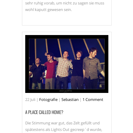
sehr ruhig vorab, um nicht zu sagen sie muss
wohl kaputt gewesen sein.
22
Juli
|
Fotografie
|
Sebastian
|
1 Comment
A PLACE CALLED HOME?
Die Stimmung war gut, das Zelt gefüllt und
spätestens als Lights Out gecreep´d wurde,