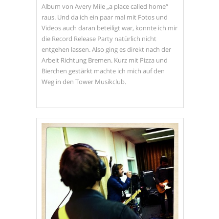
Album von Avery Mile „a place called home“
raus. Und da ich ein paar mal mit Fotos und
Videos auch daran beteiligt war, konnte ich mir
die Record Release Party natürlich nicht
entgehen lassen. Also ging es direkt nach der
Arbeit Richtung Bremen. Kurz mit Pizza und
Bierchen gestärkt machte ich mich auf den
Weg in den Tower Musikclub.