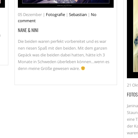
05
Dezember
|
Fotografie
|
Sebastian
|
No
comment
NANE & NINI
u
Die beiden waren perfekt vorbereitet und es war
nen riesen Spaß mit den beiden. Mit dem ganzen
Gepäck was die beiden dabei hatten, hätte ich 3
Monate in Schweden überleben können…wenn es
denn meine Größe gewesen wäre.
21
Ok
FOTOS
Janina
Staun
eine 
der K
waren