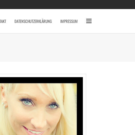
SCHLAGWÖRTER
2010
2011
2012
TAKT
DATENSCHUTZERKLÄRUNG
IMPRESSUM
2013
2014
AVERY MILE
BAHNHOF
BREMEN
CANON 7D
DARSS
DÜSSELDORF
EYES
FISCHLAND DARSS
FOTOS
FSN
FUJI X10
GRAFFITI
HAFEN
HAFENCITY
HAMBURG
HOCHZEIT
INDOOR
KAMERA
KAP ARKONA
KONZERT
KÖLN
LOCATION
MAIKE