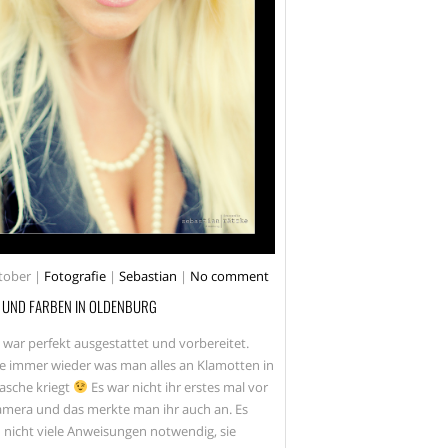
MECKLENBURG VORPOMMERN
MODEL
MUSIK
OLDENBURG
OUTDOOR
RÄTZKE
RÜGEN
SANDKRUG
SEBASTIAN RÄTZKE
SERIE
SHOOTING
SONNE
STRALSUND
STRASSEN
STREET
tober
|
Fotografie
|
Sebastian
|
No comment
STREETPHOTOGRAPHY
 UND FARBEN IN OLDENBURG
WWW.RAETZKE.EU
 war perfekt ausgestattet und vorbereitet.
e immer wieder was man alles an Klamotten in
Tasche kriegt
Es war nicht ihr erstes mal vor
amera und das merkte man ihr auch an. Es
 nicht viele Anweisungen notwendig, sie