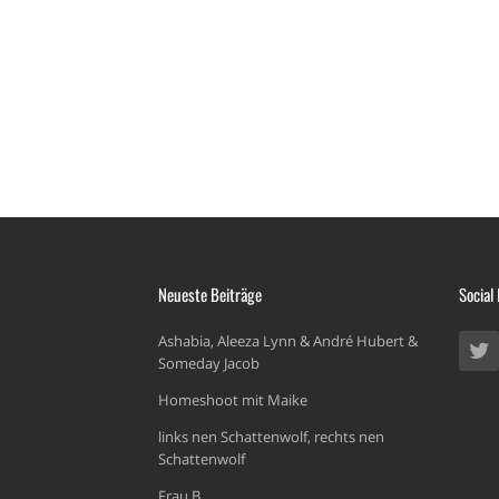
Neueste Beiträge
Social
Ashabia, Aleeza Lynn & André Hubert &
Someday Jacob
Homeshoot mit Maike
links nen Schattenwolf, rechts nen
Schattenwolf
Frau B.