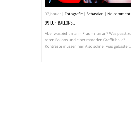
07
Januar
|
Fotografie
|
Sebastian
|
No comment
99 LUFTBALLONS…
Aber was zieht man – Frau – nun an? Was passt z
roten Ballons und einer maroden Graffitihalle?
Kontraste müssen her! Also schnell was gebastelt.