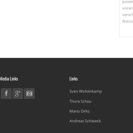
posier
voran
versc
festzu
 Media Links
Links
Sven Wickenkamp
Thore Scheu
Mario Dirks
Andreas Schiweck