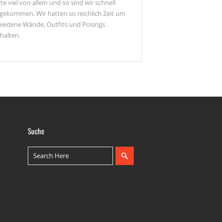
te viel von allein und so sind wir schnell
gekommen. Wir hatten so reichlich Zeit um
hiedene Wände, Outfits und Posings
halten.
Suche