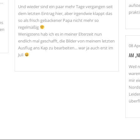
o…
aufst
Und wieder sind ein paar mehr Tage vergangen seit
prakt
dem letzten Eintrag hier, aber irgendwie klappt das
so als frisch gebackener Papa nicht mehr so
ns
regelmäßig
nen
Wenigstens hab ich es in meiner Elterzeit nun
endlich mal geschafft, die Bilder von meinem letzten
08
Apr
Ausflug ans Kap zu bearbeiten… war ja auch erst im
AM „N
Juli
Weil n
waren,
mir ei
Nords
Leide
überf