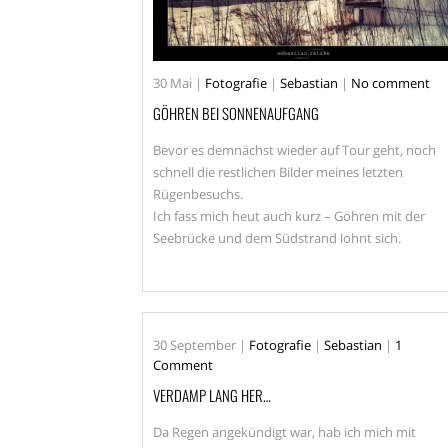
30
Mai
|
Fotografie
|
Sebastian
|
No comment
GÖHREN BEI SONNENAUFGANG
Bevor es demnächst wieder auf Tour geht, noch
schnell die restlichen Bilder meines letzten
Rügenbesuchs.
Ich fass mich heut auch kurz – Göhren mit der
Seebrücke und dem Südstrand lohnt sich.
30
September
|
Fotografie
|
Sebastian
|
1
Comment
VERDAMP LANG HER…
Da Regen angekündigt war, hab ich mich mit