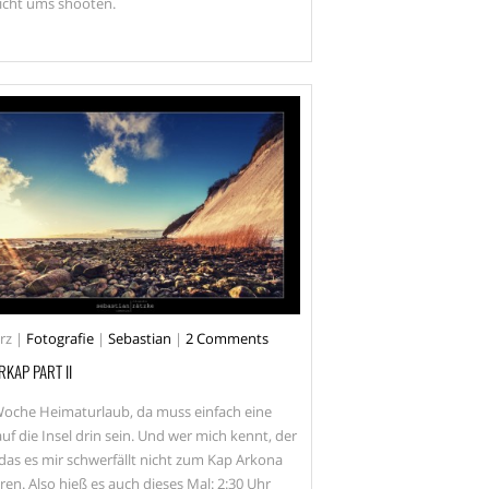
icht ums shooten.
rz
|
Fotografie
|
Sebastian
|
2 Comments
KAP PART II
Woche Heimaturlaub, da muss einfach eine
uf die Insel drin sein. Und wer mich kennt, der
 das es mir schwerfällt nicht zum Kap Arkona
ren. Also hieß es auch dieses Mal: 2:30 Uhr