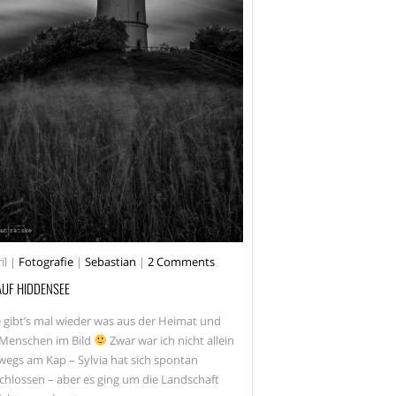
MECKLENBURG VORPOMMERN
MODEL
MUSIK
OLDENBURG
OUTDOOR
RÄTZKE
RÜGEN
SANDKRUG
SEBASTIAN RÄTZKE
SERIE
SHOOTING
SONNE
STRALSUND
STRASSEN
STREET
STREETPHOTOGRAPHY
il
|
Fotografie
|
Sebastian
|
2 Comments
WWW.RAETZKE.EU
 AUF HIDDENSEE
 gibt’s mal wieder was aus der Heimat und
Menschen im Bild
Zwar war ich nicht allein
wegs am Kap – Sylvia hat sich spontan
chlossen – aber es ging um die Landschaft