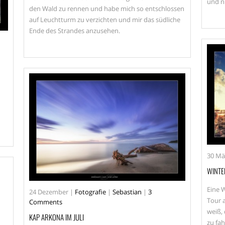
und n
den Wald zu rennen und habe mich so entschlossen
auf Leuchtturm zu verzichten und mir das südliche
Ende des Strandes anzusehen.
30
Mä
WINTER
Eine 
24
Dezember
|
Fotografie
|
Sebastian
|
3
Tour a
Comments
weiß,
KAP ARKONA IM JULI
zu fah