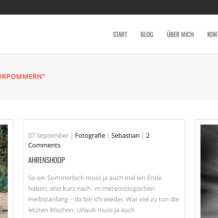
START
BLOG
ÜBER MICH
KON
VORPOMMERN"
07
September
|
Fotografie
|
Sebastian
|
2
Comments
AHRENSHOOP
So ein Sommerloch muss ja auch mal ein Ende
haben, also kurz ­nach´m meteorologischen
Herbstanfang – da bin ich wieder. War viel zu tun die
letzten Wochen, Urlaub muss ja auch