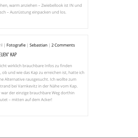
ehen, warm anziehen – Zwiebellook ist IN und
isch – Ausrüstung einpacken und los.
il
|
Fotografie
|
Sebastian
|
2 Comments
EUEN“ KAP
icht wirklich brauchbare Infos zu finden
 ob und wie das Kap zu erreichen ist, hatte ich
ne Alternative rausgesucht. Ich wollte zum
trand bei Varnkevitz in der Nähe vom Kap.
r war der einzige brauchbare Weg dorthin
lutet – mitten auf dem Acker!