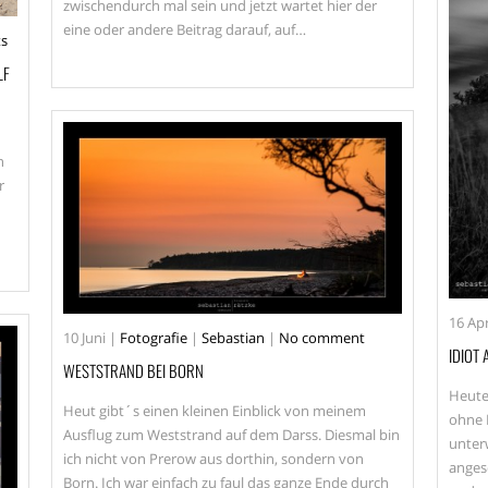
zwischendurch mal sein und jetzt wartet hier der
eine oder andere Beitrag darauf, auf…
s
LF
n
r
16
Apr
10
Juni
|
Fotografie
|
Sebastian
|
No comment
IDIOT
WESTSTRAND BEI BORN
Heute
Heut gibt´s einen kleinen Einblick von meinem
ohne 
Ausflug zum Weststrand auf dem Darss. Diesmal bin
unter
ich nicht von Prerow aus dorthin, sondern von
anges
Born. Ich war einfach zu faul das ganze Ende durch