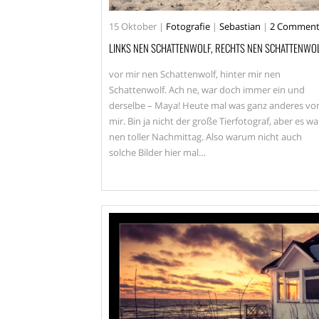
15
Oktober
|
Fotografie
|
Sebastian
|
2 Comment
LINKS NEN SCHATTENWOLF, RECHTS NEN SCHATTENWO
vor mir nen Schattenwolf, hinter mir nen
Schattenwolf. Ach ne, war doch immer ein und
derselbe – Maya! Heute mal was ganz anderes vo
mir. Bin ja nicht der große Tierfotograf, aber es wa
nen toller Nachmittag. Also warum nicht auch
solche Bilder hier mal…