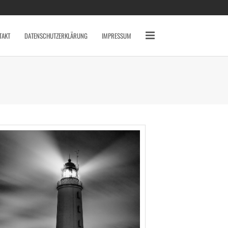
SCHLAGWÖRTER
2010
2011
2012
TAKT
DATENSCHUTZERKLÄRUNG
IMPRESSUM
2013
2014
AVERY MILE
BAHNHOF
BREMEN
CANON 7D
DARSS
DÜSSELDORF
EYES
FISCHLAND DARSS
FOTOS
FSN
FUJI X10
GRAFFITI
HAFEN
HAFENCITY
HAMBURG
HOCHZEIT
INDOOR
KAMERA
KAP ARKONA
KONZERT
KÖLN
LOCATION
MAIKE