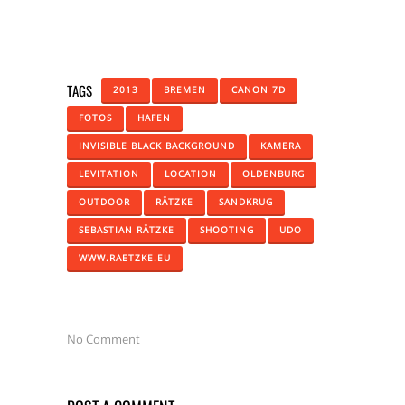
TAGS
2013
BREMEN
CANON 7D
FOTOS
HAFEN
INVISIBLE BLACK BACKGROUND
KAMERA
LEVITATION
LOCATION
OLDENBURG
OUTDOOR
RÄTZKE
SANDKRUG
SEBASTIAN RÄTZKE
SHOOTING
UDO
WWW.RAETZKE.EU
No Comment