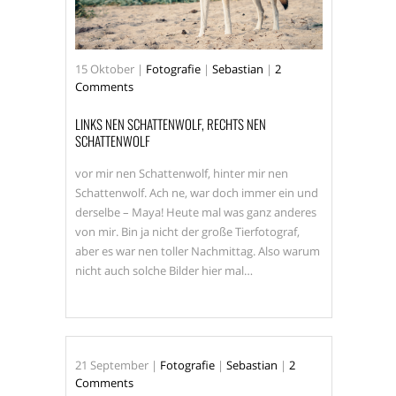
MECKLENBURG VORPOMMERN
MODEL
MUSIK
OLDENBURG
OUTDOOR
15
Oktober
|
Fotografie
|
Sebastian
|
2
Comments
RÄTZKE
RÜGEN
SANDKRUG
LINKS NEN SCHATTENWOLF, RECHTS NEN
SCHATTENWOLF
SEBASTIAN RÄTZKE
SERIE
vor mir nen Schattenwolf, hinter mir nen
SHOOTING
SONNE
Schattenwolf. Ach ne, war doch immer ein und
STRALSUND
STRASSEN
derselbe – Maya! Heute mal was ganz anderes
STREET
von mir. Bin ja nicht der große Tierfotograf,
aber es war nen toller Nachmittag. Also warum
STREETPHOTOGRAPHY
nicht auch solche Bilder hier mal…
WWW.RAETZKE.EU
21
September
|
Fotografie
|
Sebastian
|
2
Comments