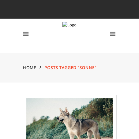
SCHLAGWÖRTER
2010
2011
2012
2013
2014
AVERY MILE
BAHNHOF
BREMEN
CANON 7D
DARSS
DÜSSELDORF
EYES
FISCHLAND DARSS
HOME
/
POSTS TAGGED "SONNE"
FOTOS
FSN
FUJI X10
GRAFFITI
HAFEN
HAFENCITY
HAMBURG
HOCHZEIT
INDOOR
KAMERA
KAP ARKONA
KONZERT
KÖLN
LOCATION
MAIKE