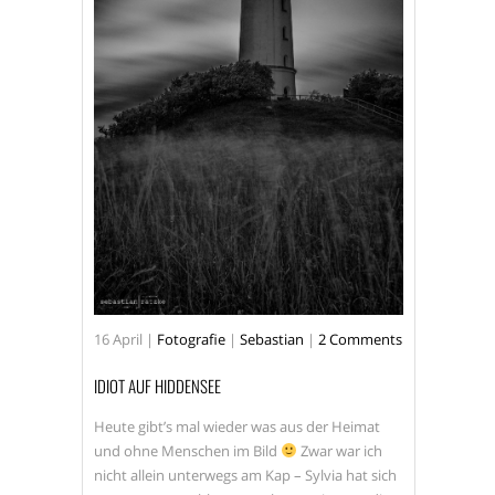
16
April
|
Fotografie
|
Sebastian
|
2 Comments
IDIOT AUF HIDDENSEE
Heute gibt’s mal wieder was aus der Heimat
und ohne Menschen im Bild
Zwar war ich
nicht allein unterwegs am Kap – Sylvia hat sich