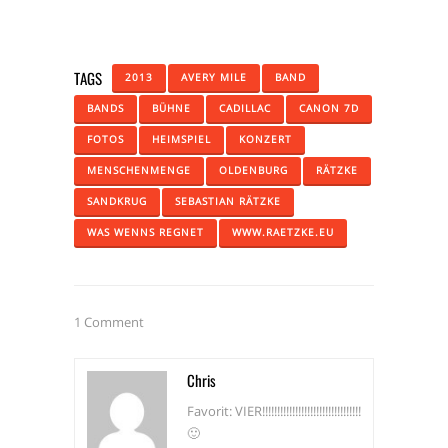
TAGS
2013
AVERY MILE
BAND
BANDS
BÜHNE
CADILLAC
CANON 7D
FOTOS
HEIMSPIEL
KONZERT
MENSCHENMENGE
OLDENBURG
RÄTZKE
SANDKRUG
SEBASTIAN RÄTZKE
WAS WENNS REGNET
WWW.RAETZKE.EU
1 Comment
Chris
Favorit: VIER!!!!!!!!!!!!!!!!!!!!!!!!!!!!!!!!!
🙂