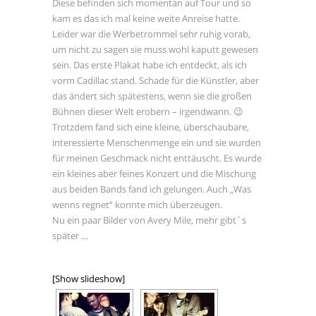
Diese befinden sich momentan auf Tour und so
MECKLENBURG VORPOMMERN
kam es das ich mal keine weite Anreise hatte.
MODEL
MUSIK
Leider war die Werbetrommel sehr ruhig vorab,
um nicht zu sagen sie muss wohl kaputt gewesen
OLDENBURG
OUTDOOR
sein. Das erste Plakat habe ich entdeckt, als ich
RÄTZKE
RÜGEN
vorm Cadillac stand. Schade für die Künstler, aber
SANDKRUG
das ändert sich spätestens, wenn sie die großen
Bühnen dieser Welt erobern – irgendwann. 😉
SEBASTIAN RÄTZKE
SERIE
Trotzdem fand sich eine kleine, überschaubare,
SHOOTING
SONNE
interessierte Menschenmenge ein und sie wurden
für meinen Geschmack nicht enttäuscht. Es wurde
STRALSUND
STRASSEN
ein kleines aber feines Konzert und die Mischung
STREET
aus beiden Bands fand ich gelungen. Auch „
Was
wenns regnet
“ konnte mich überzeugen.
STREETPHOTOGRAPHY
Nu ein paar Bilder von
Avery Mile
, mehr gibt´s
WWW.RAETZKE.EU
später …
[Show slideshow]