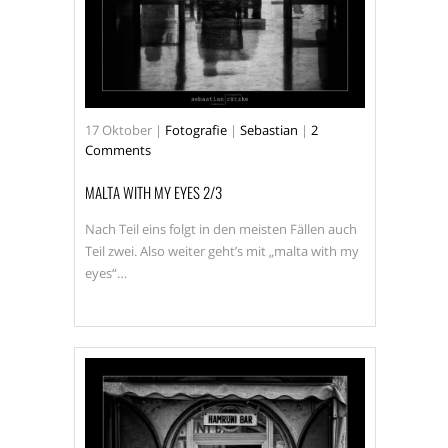
17
Oktober
|
Fotografie
|
Sebastian
|
2
Comments
MALTA WITH MY EYES 2/3
Nach Teil eins folgt in den meisten Fällen auch
Teil zwei. Also weiter geht’s mit „malta with my
eyes“…