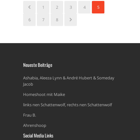
1
2
3
4
5
6
7
8
Neueste Beiträge
Ashabia, Aleeza Lynn & André Hubert & Someday
Jacob
Homeshoot mit Maike
links nen Schattenwolf, rechts nen Schattenwolf
Frau B.
Ahrenshoop
Social Media Links