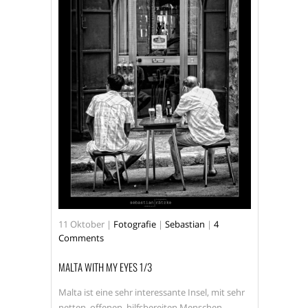
11
Oktober
|
Fotografie
|
Sebastian
|
4
Comments
MALTA WITH MY EYES 1/3
Malta ist eine sehr interessante Insel, mit sehr
netten, offenen, hilfsbereiten Menschen,