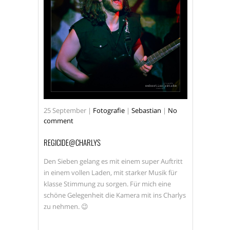
25
September
|
Fotografie
|
Sebastian
|
No
comment
REGICIDE@CHARLYS
Den Sieben gelang es mit einem super Auftritt
in einem vollen Laden, mit starker Musik für
klasse Stimmung zu sorgen. Für mich eine
schöne Gelegenheit die Kamera mit ins Charlys
zu nehmen. 😉