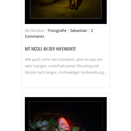
08
Oktober
|
Fotografie
|
Sebastian
|
2
Comments
MIT NICOLE AN DER HAFENKANTE
Will auch nicht viel schreiben, aber es war ein
sehr lustiges, unterhaltsames Shooting mit
Nicole nach langer, mühseeliger Vorbereitung…