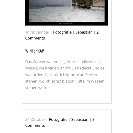
14
November
|
Fotografie
|
Sebastian
|
2
Comments
WINTERKAP
Das Wasser war hoch gefroren, teilweise in
Wellen, die Kreide war mit Eis bedeckt und es
war ordentlich kalt. Ich konnte an Stellen
stehen, wo ich sonst bis zur Hüfte im Wasser
stehen würde.
24
Oktober
|
Fotografie
|
Sebastian
|
3
Comments