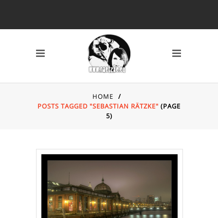
SCHLAGWÖRTER
2010
2011
2012
2013
2014
AVERY MILE
BAHNHOF
BREMEN
CANON 7D
DARSS
DÜSSELDORF
HOME
/
EYES
FISCHLAND DARSS
POSTS TAGGED "SEBASTIAN RÄTZKE"
(PAGE
5)
FOTOS
FSN
FUJI X10
GRAFFITI
HAFEN
HAFENCITY
HAMBURG
HOCHZEIT
INDOOR
KAMERA
KAP ARKONA
KONZERT
KÖLN
LOCATION
MAIKE