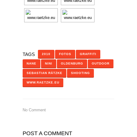
TAGS
2010
FOTOS
GRAFFITI
NANE
NINI
OLDENBURG
OUTDOOR
SEBASTIAN RÄTZKE
SHOOTING
WWW.RAETZKE.EU
No Comment
POST A COMMENT