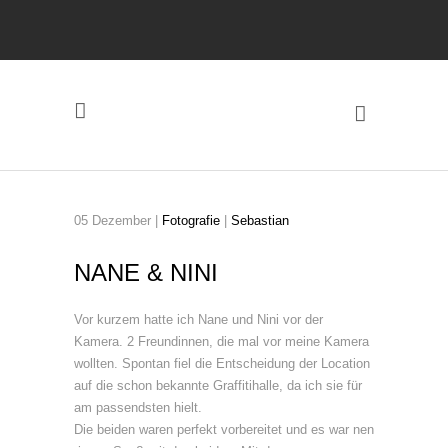
05
Dezember
|
Fotografie
|
Sebastian
NANE & NINI
Vor kurzem hatte ich Nane und Nini vor der
Kamera. 2 Freundinnen, die mal vor meine Kamera
wollten. Spontan fiel die Entscheidung der Location
auf die schon bekannte Graffitihalle, da ich sie für
am passendsten hielt.
Die beiden waren perfekt vorbereitet und es war nen