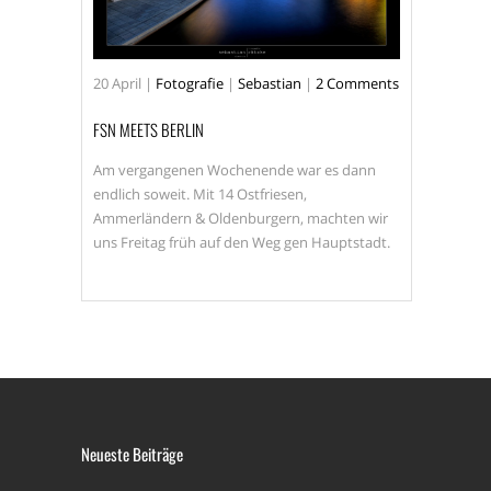
20
April
|
Fotografie
|
Sebastian
|
2 Comments
FSN MEETS BERLIN
Am vergangenen Wochenende war es dann
endlich soweit. Mit 14 Ostfriesen,
Ammerländern & Oldenburgern, machten wir
uns Freitag früh auf den Weg gen Hauptstadt.
Neueste Beiträge