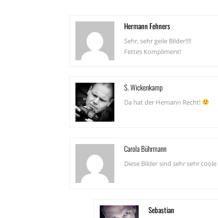
Hermann Fehners
Sehr, sehr geile Bilder!!!!
Fettes Kompliment!
S. Wickenkamp
Da hat der Hemann Recht!
Carola Bührmann
Diese Bilder sind sehr sehr coole 
Sebastian