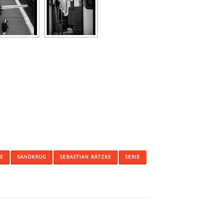
MECKLENBURG VORPOMMERN
MODEL
MUSIK
OLDENBURG
OUTDOOR
RÄTZKE
RÜGEN
SANDKRUG
SEBASTIAN RÄTZKE
SERIE
SHOOTING
SONNE
STRALSUND
STRASSEN
STREET
STREETPHOTOGRAPHY
WWW.RAETZKE.EU
E
SANDKRUG
SEBASTIAN RÄTZKE
SERIE