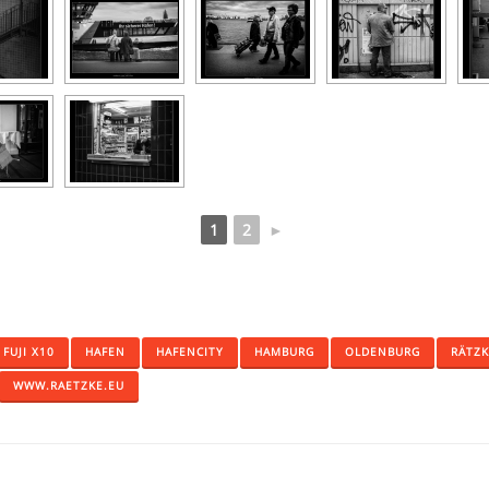
1
2
►
FUJI X10
HAFEN
HAFENCITY
HAMBURG
OLDENBURG
RÄTZK
WWW.RAETZKE.EU