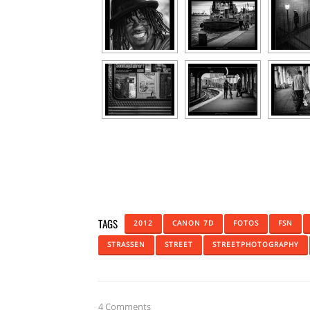
TAGS
2012
CANON 7D
FOTOS
FSN
STRASSEN
STREET
STREETPHOTOGRAPHY
4 Comments