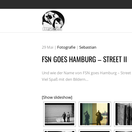
29
Mai
|
Fotografie
|
Sebastian
FSN GOES HAMBURG – STREET II
Und wie der Name von
FSN goes Hamburg – Street 
Viel Spaß mit den Bildern…
[Show slideshow]