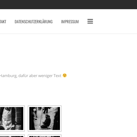
SCHLAGWÖRTER
2010
2011
2012
TAKT
DATENSCHUTZERKLÄRUNG
IMPRESSUM
2013
2014
AVERY MILE
BAHNHOF
BREMEN
CANON 7D
DARSS
DÜSSELDORF
EYES
FISCHLAND DARSS
FOTOS
FSN
FUJI X10
s Hamburg, dafür aber weniger Text
GRAFFITI
HAFEN
HAFENCITY
HAMBURG
HOCHZEIT
INDOOR
KAMERA
KAP ARKONA
KONZERT
KÖLN
LOCATION
MAIKE