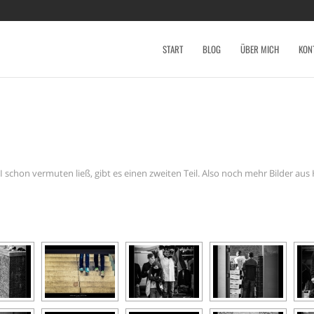
START
BLOG
ÜBER MICH
KON
I
schon vermuten ließ, gibt es einen zweiten Teil. Also noch mehr Bilder au