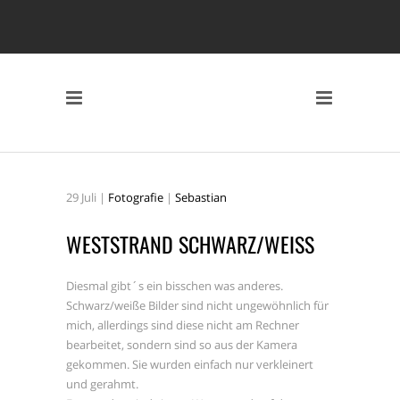
29
Juli
|
Fotografie
|
Sebastian
WESTSTRAND SCHWARZ/WEISS
Diesmal gibt´s ein bisschen was anderes.
Schwarz/weiße Bilder sind nicht ungewöhnlich für
mich, allerdings sind diese nicht am Rechner
bearbeitet, sondern sind so aus der Kamera
gekommen. Sie wurden einfach nur verkleinert
und gerahmt.