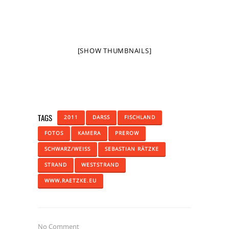
[SHOW THUMBNAILS]
TAGS
2011
DARSS
FISCHLAND
FOTOS
KAMERA
PREROW
SCHWARZ/WEISS
SEBASTIAN RÄTZKE
STRAND
WESTSTRAND
WWW.RAETZKE.EU
No Comment