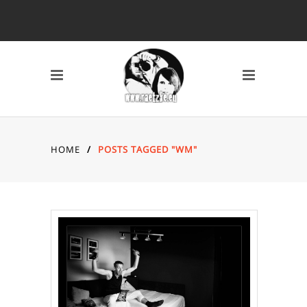
SCHLAGWÖRTER
2010
2011
2012
2013
2014
AVERY MILE
BAHNHOF
BREMEN
CANON 7D
DARSS
DÜSSELDORF
EYES
FISCHLAND DARSS
HOME
/
POSTS TAGGED "WM"
FOTOS
FSN
FUJI X10
GRAFFITI
HAFEN
HAFENCITY
HAMBURG
HOCHZEIT
INDOOR
KAMERA
KAP ARKONA
KONZERT
KÖLN
LOCATION
MAIKE