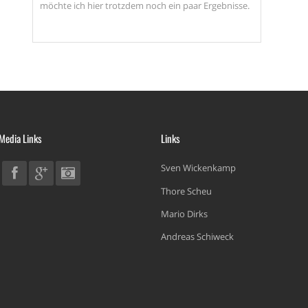
möchte ich hier trotzdem noch ein paar Ergebnisse.
 Media Links
Links
Sven Wickenkamp
Thore Scheu
Mario Dirks
Andreas Schiweck