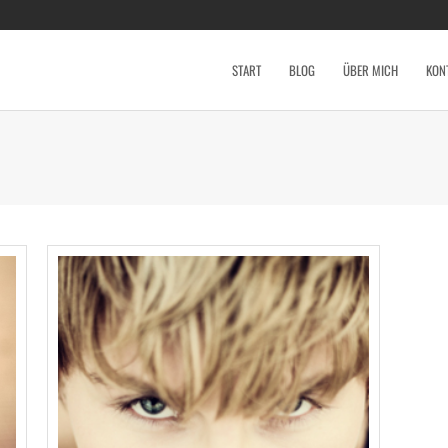
START
BLOG
ÜBER MICH
KON