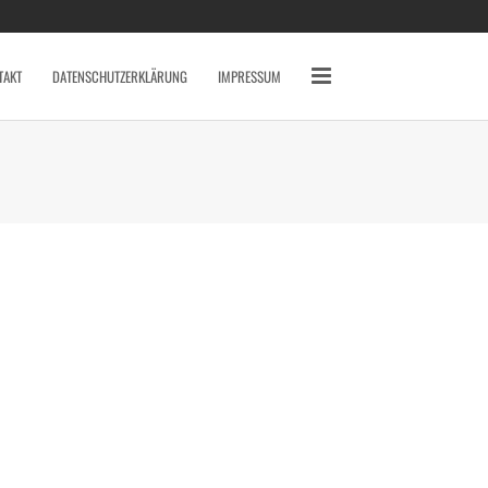
SCHLAGWÖRTER
2010
2011
2012
TAKT
DATENSCHUTZERKLÄRUNG
IMPRESSUM
2013
2014
AVERY MILE
BAHNHOF
BREMEN
CANON 7D
DARSS
DÜSSELDORF
EYES
FISCHLAND DARSS
FOTOS
FSN
FUJI X10
GRAFFITI
HAFEN
HAFENCITY
HAMBURG
HOCHZEIT
INDOOR
KAMERA
KAP ARKONA
KONZERT
KÖLN
LOCATION
MAIKE