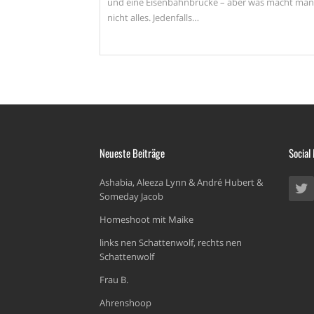
und eine Eisenbahnbrücke – aber was macht man
nicht alles. Jedenfalls…
Neueste Beiträge
Social
Ashabia, Aleeza Lynn & André Hubert &
Someday Jacob
Homeshoot mit Maike
links nen Schattenwolf, rechts nen
Schattenwolf
Frau B.
Ahrenshoop