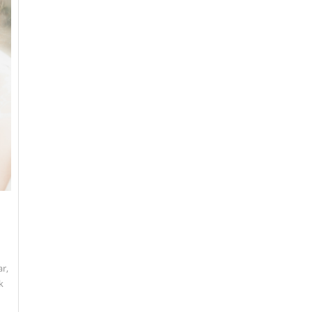
ar,
k