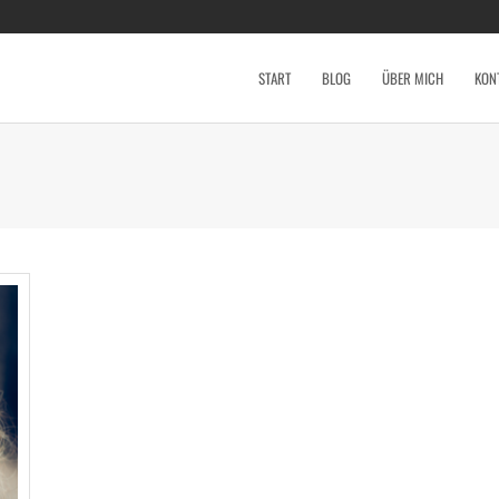
START
BLOG
ÜBER MICH
KON