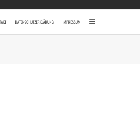
SCHLAGWÖRTER
2010
2011
2012
TAKT
DATENSCHUTZERKLÄRUNG
IMPRESSUM
2013
2014
AVERY MILE
BAHNHOF
BREMEN
CANON 7D
DARSS
DÜSSELDORF
EYES
FISCHLAND DARSS
FOTOS
FSN
FUJI X10
GRAFFITI
HAFEN
HAFENCITY
HAMBURG
HOCHZEIT
INDOOR
KAMERA
KAP ARKONA
KONZERT
KÖLN
LOCATION
MAIKE