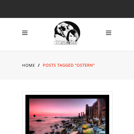
SCHLAGWÖRTER
2010
2011
2012
2013
2014
AVERY MILE
BAHNHOF
BREMEN
CANON 7D
DARSS
DÜSSELDORF
EYES
FISCHLAND DARSS
HOME
/
POSTS TAGGED "OSTERN"
FOTOS
FSN
FUJI X10
GRAFFITI
HAFEN
HAFENCITY
HAMBURG
HOCHZEIT
INDOOR
KAMERA
KAP ARKONA
KONZERT
KÖLN
LOCATION
MAIKE