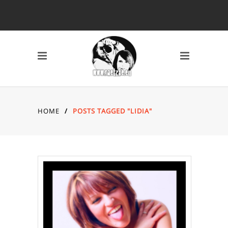
SCHLAGWÖRTER
2010
2011
2012
2013
2014
AVERY MILE
BAHNHOF
BREMEN
CANON 7D
DARSS
DÜSSELDORF
EYES
FISCHLAND DARSS
HOME
/
POSTS TAGGED "LIDIA"
FOTOS
FSN
FUJI X10
GRAFFITI
HAFEN
HAFENCITY
HAMBURG
HOCHZEIT
INDOOR
KAMERA
KAP ARKONA
KONZERT
KÖLN
LOCATION
MAIKE