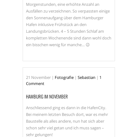
MECKLENBURG VORPOMMERN
Morgenstunden, eine erhöhte Anzahl an
Ausfällen zu verzeichnen. So verpassten einige
MODEL
MUSIK
den Sonnenaufgang über dem Hamburger
OLDENBURG
OUTDOOR
Hafen inklusive Frühstück an den
Landungsbrücken. 4 – 5 Stunden Schlaf am
RÄTZKE
RÜGEN
kompletten Wochenende sind dann wohl doch
SANDKRUG
ein bisschen wenig für manche… 😉
SEBASTIAN RÄTZKE
SERIE
SHOOTING
SONNE
STRALSUND
STRASSEN
21
November
|
Fotografie
|
Sebastian
|
1
STREET
Comment
STREETPHOTOGRAPHY
HAMBURG IM NOVEMBER
WWW.RAETZKE.EU
Anschliessend ging es dann in die HafenCity.
Bei meinem letzten Besuch dort, war es mehr
Baustelle als alles andere, nun hat sich aber
schon sehr viel getan und ich muss sagen –
sehr gelungen!