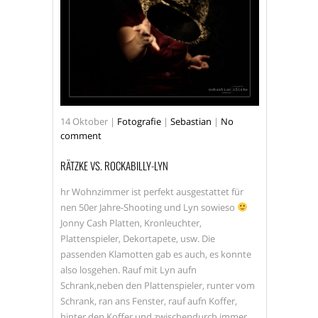
MECKLENBURG VORPOMMERN
MODEL
MUSIK
OLDENBURG
OUTDOOR
RÄTZKE
RÜGEN
SANDKRUG
SEBASTIAN RÄTZKE
SERIE
14
Oktober
|
Fotografie
|
Sebastian
|
No
comment
SHOOTING
SONNE
STRALSUND
STRASSEN
RÄTZKE VS. ROCKABILLY-LYN
STREET
hr Wohnzimmer ist perfekt ausgestattet für
STREETPHOTOGRAPHY
nen 50er Jahre-Shooting und Lyn sowieso
Jonny Cash Platten, Kronleuchter,
WWW.RAETZKE.EU
Plattenspieler, Dekortapete, usw. Die
passenden Klamotten gab es auch, es konnte
also losgehen. Rauf mit Lyn aufn
Schrank,neben den Plattenspieler, runter vom
Schrank, ran ans Fenster, rauf aufn Koffer,
hinter den Koffer und zwischendurch immer