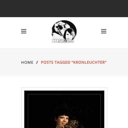
SCHLAGWÖRTER
2010
2011
2012
2013
2014
AVERY MILE
BAHNHOF
BREMEN
CANON 7D
DARSS
DÜSSELDORF
EYES
FISCHLAND DARSS
HOME
/
POSTS TAGGED "KRONLEUCHTER"
FOTOS
FSN
FUJI X10
GRAFFITI
HAFEN
HAFENCITY
HAMBURG
HOCHZEIT
INDOOR
KAMERA
KAP ARKONA
KONZERT
KÖLN
LOCATION
MAIKE