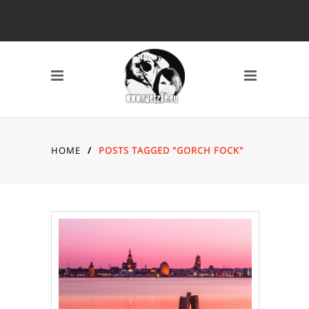
SCHLAGWÖRTER
2010
2011
2012
2013
2014
AVERY MILE
BAHNHOF
BREMEN
CANON 7D
DARSS
DÜSSELDORF
EYES
FISCHLAND DARSS
HOME
/
POSTS TAGGED "GORCH FOCK"
FOTOS
FSN
FUJI X10
GRAFFITI
HAFEN
HAFENCITY
HAMBURG
HOCHZEIT
INDOOR
KAMERA
KAP ARKONA
KONZERT
KÖLN
LOCATION
MAIKE