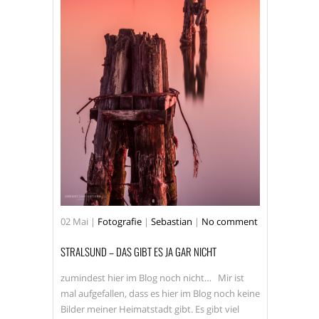
MECKLENBURG VORPOMMERN
MODEL
MUSIK
OLDENBURG
OUTDOOR
RÄTZKE
RÜGEN
SANDKRUG
SEBASTIAN RÄTZKE
SERIE
SHOOTING
SONNE
STRALSUND
STRASSEN
STREET
STREETPHOTOGRAPHY
02
Mai
|
Fotografie
|
Sebastian
|
No comment
WWW.RAETZKE.EU
STRALSUND – DAS GIBT ES JA GAR NICHT
zumindest hier im Blog noch nicht… Mir ist
mal aufgefallen, dass es hier im Blog noch keine
Bilder meiner Heimatstadt gibt. Es gibt viel