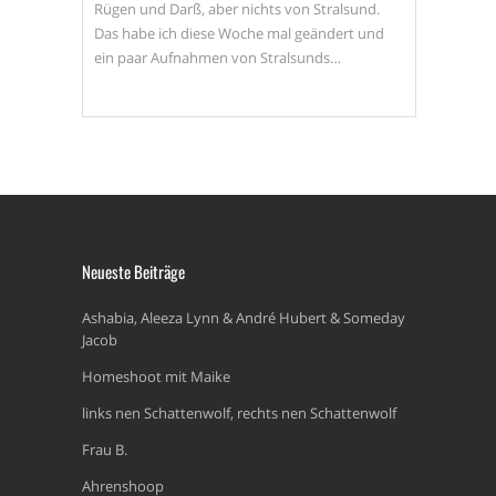
Rügen und Darß, aber nichts von Stralsund.
Das habe ich diese Woche mal geändert und
ein paar Aufnahmen von Stralsunds…
Neueste Beiträge
Ashabia, Aleeza Lynn & André Hubert & Someday
Jacob
Homeshoot mit Maike
links nen Schattenwolf, rechts nen Schattenwolf
Frau B.
Ahrenshoop