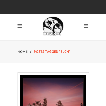
SCHLAGWÖRTER
2010
2011
2012
2013
2014
AVERY MILE
BAHNHOF
BREMEN
CANON 7D
DARSS
DÜSSELDORF
EYES
FISCHLAND DARSS
HOME
/
POSTS TAGGED "ELCH"
FOTOS
FSN
FUJI X10
GRAFFITI
HAFEN
HAFENCITY
HAMBURG
HOCHZEIT
INDOOR
KAMERA
KAP ARKONA
KONZERT
KÖLN
LOCATION
MAIKE