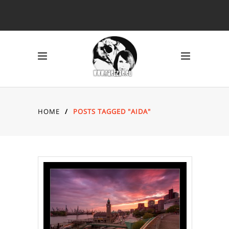
SCHLAGWÖRTER
2010
2011
2012
2013
2014
AVERY MILE
BAHNHOF
BREMEN
CANON 7D
DARSS
DÜSSELDORF
EYES
FISCHLAND DARSS
HOME
/
POSTS TAGGED "AIDA"
FOTOS
FSN
FUJI X10
GRAFFITI
HAFEN
HAFENCITY
HAMBURG
HOCHZEIT
INDOOR
KAMERA
KAP ARKONA
KONZERT
KÖLN
LOCATION
MAIKE