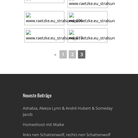
◄
1
2
3
Neueste Beiträge
Ashabia, Aleeza Lynn & André Hubert & Someday
Jacob
Homeshoot mit Maike
links nen Schattenwolf, rechts nen Schattenwolf